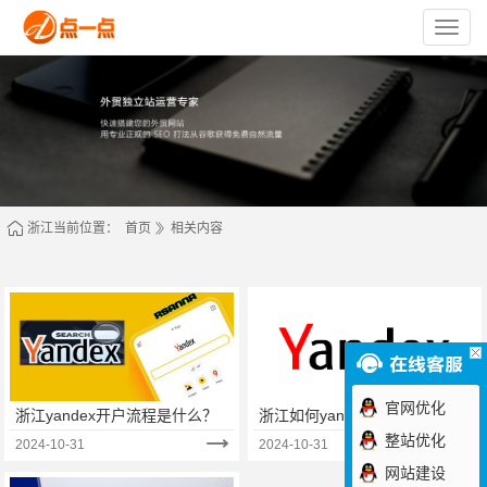
苏
州
点
一
点
网
络
技
术
有
限
公
司
浙江当前位置：
首页
相关内容
官网优化
浙江yandex开户流程是什么？
浙江如何yandex开户？
整站优化
2024-10-31
2024-10-31
网站建设